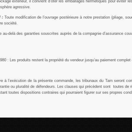
ockage extérieur, il convient d’ôter les emballages hermétiques pour éviter l
sphère agressive.
 :
Toute modification de l’ouvrage postérieure à notre prestation (pliage, s
re société.
e au-delà des garanties souscrites auprès de la compagnie d’assurance couvra
80 : Les produits restent la propriété du vendeur jusqu’au paiement complet
ive à l’exécution de la présente commande, les tribunaux du Tarn seront c
ntie ou pluralité de défendeurs. Les clauses qui précèdent sont toutes de r
tant toutes dispositions contraires qui pourraient figurer sur ses propres cond