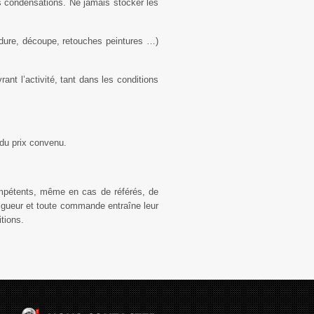
es condensations. Ne jamais stocker les
oudure, découpe, retouches peintures …)
nt l’activité, tant dans les conditions
 du prix convenu.
ompétents, même en cas de référés, de
igueur et toute commande entraîne leur
itions.