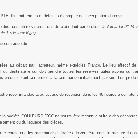
 Ils sont fermes et définitifs à compter de l’acceptation du devis .
dés, des intérêts seront dus de plein droit par le client
(selon la loi 92-14
de 1.5 le taux légal)
e sera accordé.
es au départ par l’acheteur, même expédiés Franco. Le lieu effectif de la
 du destinataire qui doit prendre toutes les réserves utiles auprès du tran
les produits sont conformes à la commande initialement passée. Les produits
 lettre recommandée avec accusé de réception dans les 48 heures à compter d
de la société COULEURS D’OC ne pourra être reconnue suite à des désordres
raitement ou du laquage des pièces.
 clientèle que les marchandises livrées doivent être dans la mesure du possi